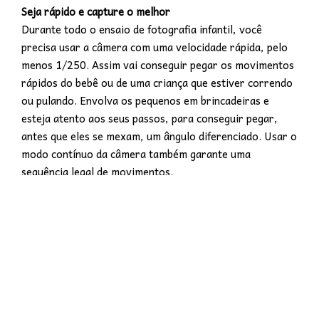
Seja rápido e capture o melhor
Durante todo o ensaio de fotografia infantil, você
precisa usar a câmera com uma velocidade rápida, pelo
menos 1/250. Assim vai conseguir pegar os movimentos
rápidos do bebê ou de uma criança que estiver correndo
ou pulando. Envolva os pequenos em brincadeiras e
esteja atento aos seus passos, para conseguir pegar,
antes que eles se mexam, um ângulo diferenciado. Usar o
modo contínuo da câmera também garante uma
sequência legal de movimentos.
A sua velocidade no clique vai depender muito do seu
traquejo com o equipamento, quantidade de luz
disponível e também estará diretamente relacionado
com a lente que você escolheu para o ensaio. Mais uma
vez a dica: Aposte em uma lente rápida (com grande
diafragma) para conseguir altas velocidades em todas as
situações.