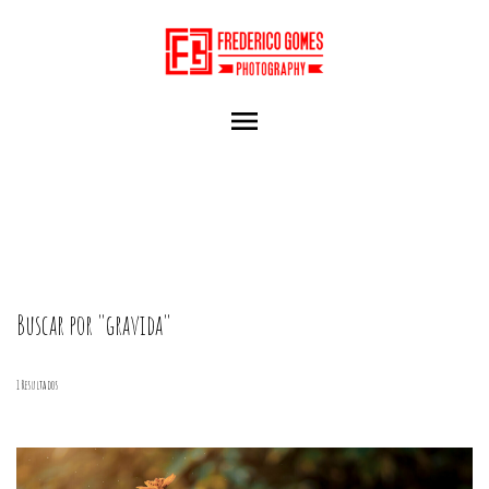
menu
Buscar por
"gravida"
1
Resultados